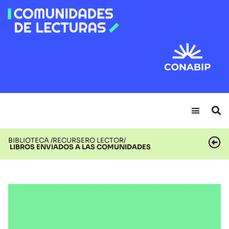
BIBLIOTECA /
RECURSERO LECTOR/
LIBROS ENVIADOS A LAS COMUNIDADES