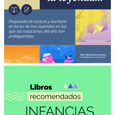
RECOMENDACIONES
Guía de lectura y escritura: Cuenta la
leyenda…
VER MÁS
RECOMENDACIONES
Eloísa
VER MÁS