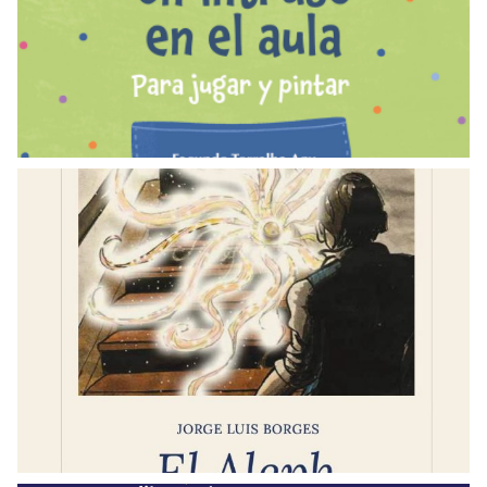
actividades
LEER
LIBROS
El Aleph
LEER