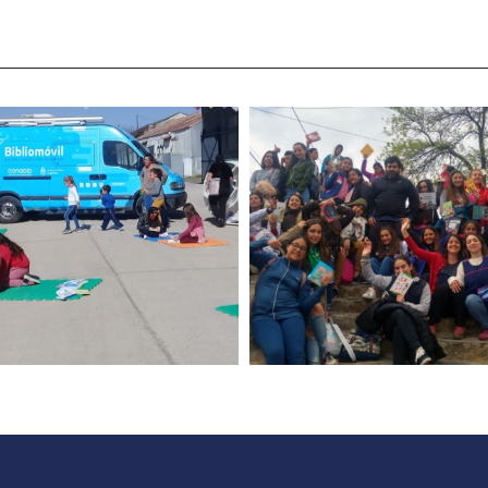
cturas en el espacio
Lectubers
público