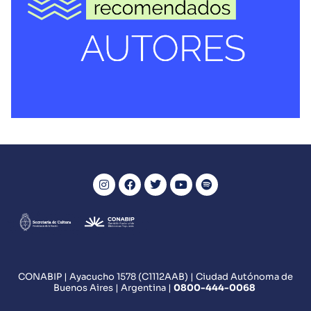
De Wattpad a Tik Tok, cómo
conquistar a los lectores de hoy
VER MÁS
CONABIP | Ayacucho 1578 (C1112AAB) | Ciudad Autónoma de
Buenos Aires | Argentina |
0800
-444-0068