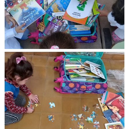
Servicios circulantes y espacios no
tradicionales
VER MÁS
PROYECTOS DE PROMOCIÓN DE LA LECTURA
Valija y mochilas viajeras: cuentos y
juegos para compartir
VER MÁS