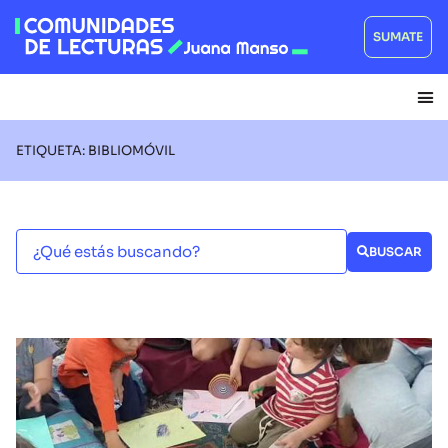
SUMATE
ETIQUETA: BIBLIOMÓVIL
BUSCAR