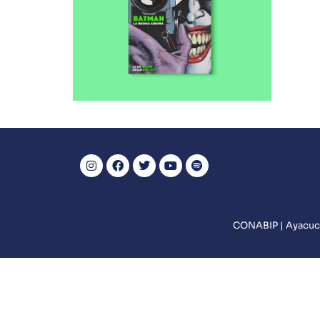
Batman - La broma
asesina
VER MÁS
CONABIP | Ayacuch