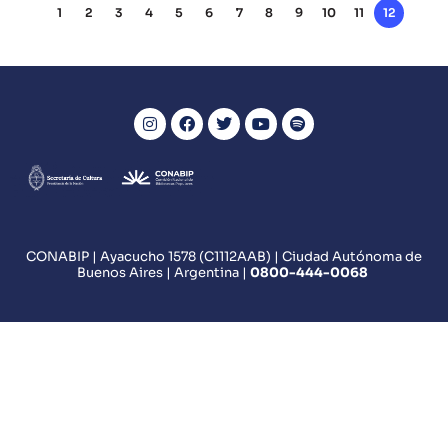
1
2
3
4
5
6
7
8
9
10
11
12
CONABIP | Ayacucho 1578 (C1112AAB) | Ciudad Autónoma de
Buenos Aires | Argentina |
0800
-444-0068